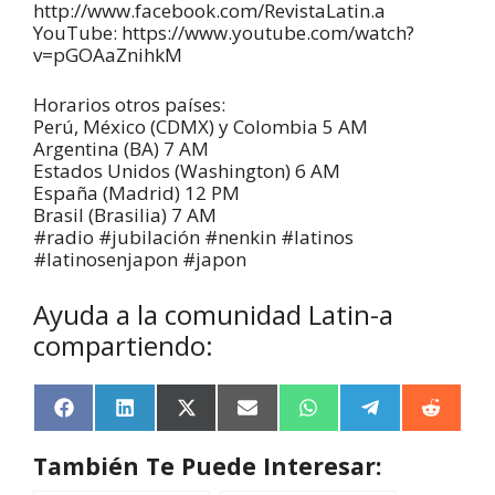
http://www.facebook.com/RevistaLatin.a
YouTube: https://www.youtube.com/watch?
v=pGOAaZnihkM
Horarios otros países:
Perú, México (CDMX) y Colombia 5 AM
Argentina (BA) 7 AM
Estados Unidos (Washington) 6 AM
España (Madrid) 12 PM
Brasil (Brasilia) 7 AM
#radio #jubilación #nenkin #latinos
#latinosenjapon #japon
Ayuda a la comunidad Latin-a
compartiendo:
F
L
X
E
W
T
R
a
i
(
m
h
e
e
c
n
T
a
a
l
d
También Te Puede Interesar:
e
k
w
i
t
e
d
b
e
i
l
s
g
i