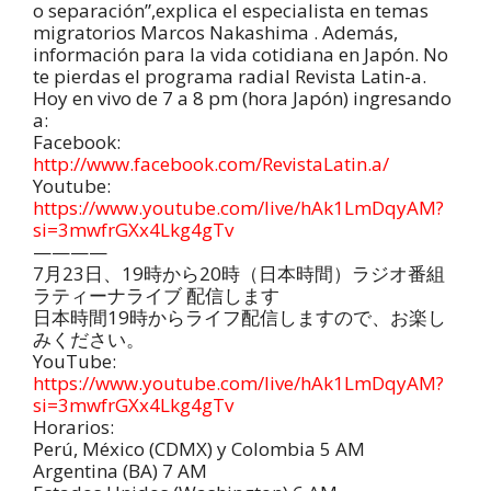
o separación”,explica el especialista en temas
migratorios Marcos Nakashima . Además,
información para la vida cotidiana en Japón. No
te pierdas el programa radial Revista Latin-a.
Hoy en vivo de 7 a 8 pm (hora Japón) ingresando
a:
Facebook:
http://www.facebook.com/RevistaLatin.a/
Youtube:
https://www.youtube.com/live/hAk1LmDqyAM?
si=3mwfrGXx4Lkg4gTv
————
7月23日、19時から20時（日本時間）ラジオ番組
ラティーナライブ 配信します
日本時間19時からライフ配信しますので、お楽し
みください。
YouTube:
https://www.youtube.com/live/hAk1LmDqyAM?
si=3mwfrGXx4Lkg4gTv
Horarios:
Perú, México (CDMX) y Colombia 5 AM
Argentina (BA) 7 AM