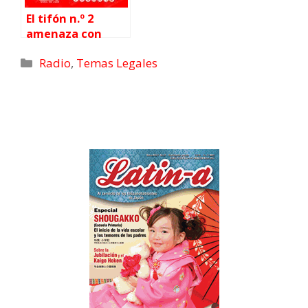
El tifón n.º 2
amenaza con
lluvias intensas
Radio
,
Temas Legales
en Kanto: alerta
por posibles
inundaciones y
tormentas