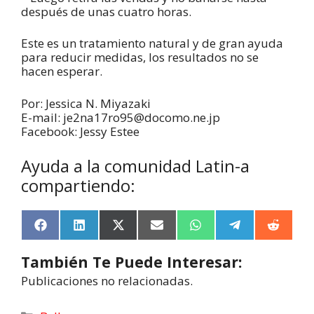
después de unas cuatro horas.
Este es un tratamiento natural y de gran ayuda
para reducir medidas, los resultados no se
hacen esperar.
Por: Jessica N. Miyazaki
E-mail: je2na17ro95@docomo.ne.jp
Facebook: Jessy Estee
Ayuda a la comunidad Latin-a
compartiendo:
F
L
X
E
W
T
R
a
i
(
m
h
e
e
c
n
T
a
a
l
d
También Te Puede Interesar:
e
k
w
i
t
e
d
b
e
i
l
s
g
i
Publicaciones no relacionadas.
o
d
t
A
r
t
o
I
t
p
a