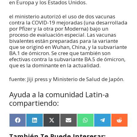
en Europa y los Estados Unidos.
el ministerio autorizó el uso de dos vacunas
contra la COVID-19 mejoradas (una desarrollada
por Pfizer y la otra por Moderna) bajo un
proceso de evaluación especial. Las vacunas
bivalentes están preparadas para la variante
que se originó en Wuhan, China, y la subvariante
BA.1 de ómicron. Se cree que también son
efectivas contra la subvariante BA.5 de ómicron,
que es la dominante en la actualidad.
fuente: Jiji press y Ministerio de Salud de Japón.
Ayuda a la comunidad Latin-a
compartiendo:
F
L
X
E
W
T
R
a
i
(
m
h
e
e
c
n
T
a
a
l
d
También Te Puede Interesar: