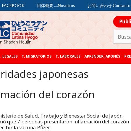
FACEBOOK
団体概要 ….Nosotros
お問い合わせ Contacto
Publ
. LEGALES
T. MIGRATORIOS
T. LABORALES
APRENDER JAPONÉS
PRE
ridades japonesas
amación del corazón
nisterio de Salud, Trabajo y Bienestar Social de Japón
mó que 7 personas presentaron inflamación del corazón
ecibir la vacuna Pfizer.