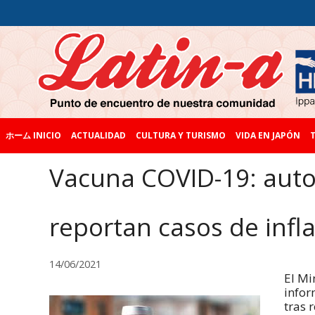
ホーム INICIO
ACTUALIDAD
CULTURA Y TURISMO
VIDA EN JAPÓN
T
Vacuna COVID-19: auto
reportan casos de infl
14/06/2021
El Mi
infor
tras r