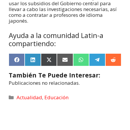
usar los subsidios del Gobierno central para
llevar a cabo las investigaciones necesarias, así
como a contratar a profesores de idioma
japonés.
Ayuda a la comunidad Latin-a
compartiendo:
F
L
X
E
W
T
R
a
i
(
m
h
e
e
c
n
T
a
a
l
d
También Te Puede Interesar:
e
k
w
i
t
e
d
b
e
i
l
s
g
i
Publicaciones no relacionadas.
o
d
t
A
r
t
o
I
t
p
a
k
n
e
p
m
Actualidad
,
Educación
r
)