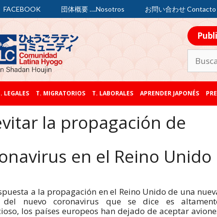
FACEBOOK
団体概要 ….Nosotros
お問い合わせ Contacto
Publ
. LEGALES
T. MIGRATORIOS
T. LABORALES
APRENDER JAPONÉS
PRE
itar la propagación de
onavirus en el Reino Unido
spuesta a la propagación en el Reino Unido de una nuev
 del nuevo coronavirus que se dice es altament
cioso, los países europeos han dejado de aceptar avione