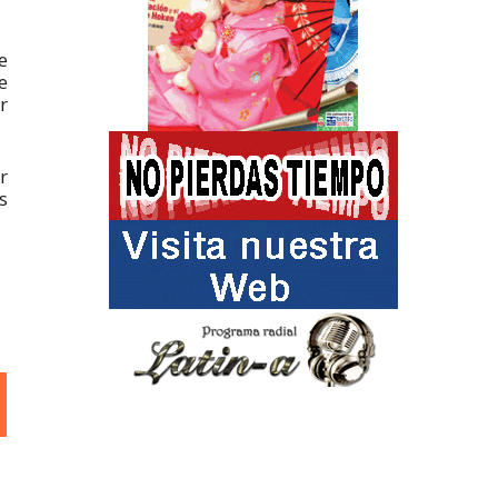
e
e
r
r
s