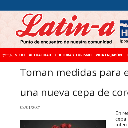
ホーム INICIO
ACTUALIDAD
CULTURA Y TURISMO
VIDA EN JAPÓN
T
Toman medidas para ev
una nueva cepa de cor
08/01/2021
En re
cepa
infec