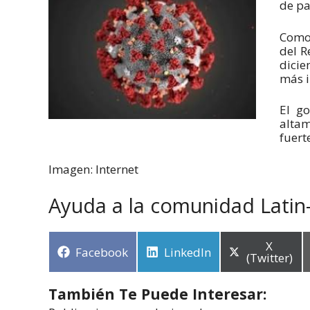
de pa
Como 
del R
dicie
más i
El go
altam
fuert
Imagen: Internet
Ayuda a la comunidad Latin
X
Facebook
LinkedIn
(Twitter)
También Te Puede Interesar: