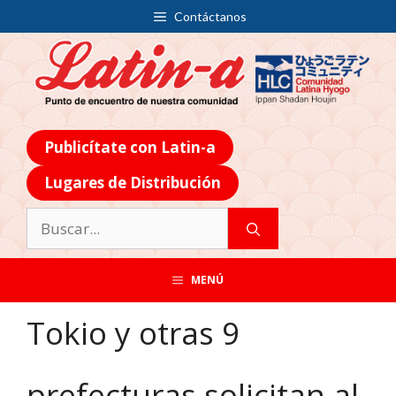
Contáctanos
Publicítate con Latin-a
Lugares de Distribución
MENÚ
Tokio y otras 9
prefecturas solicitan al