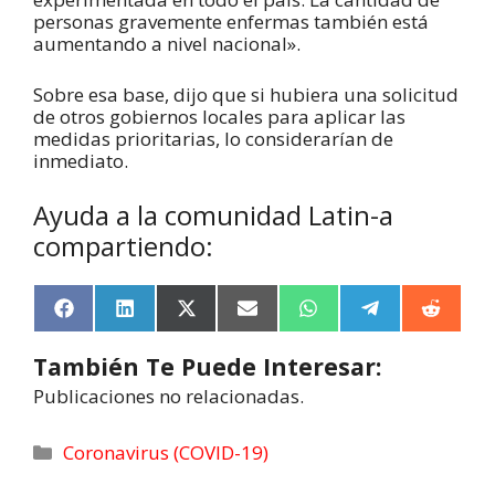
personas gravemente enfermas también está
aumentando a nivel nacional».
Sobre esa base, dijo que si hubiera una solicitud
de otros gobiernos locales para aplicar las
medidas prioritarias, lo considerarían de
inmediato.
Ayuda a la comunidad Latin-a
compartiendo:
F
L
X
E
W
T
R
a
i
(
m
h
e
e
c
n
T
a
a
l
d
También Te Puede Interesar:
e
k
w
i
t
e
d
b
e
i
l
s
g
i
Publicaciones no relacionadas.
o
d
t
A
r
t
o
I
t
p
a
k
n
e
p
m
Coronavirus (COVID-19)
r
)