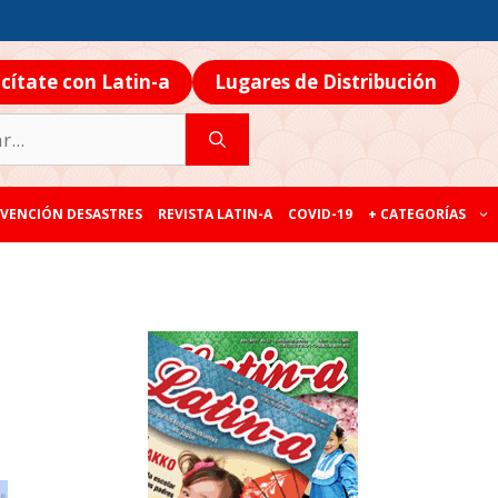
icítate con Latin-a
Lugares de Distribución
VENCIÓN DESASTRES
REVISTA LATIN-A
COVID-19
+ CATEGORÍAS