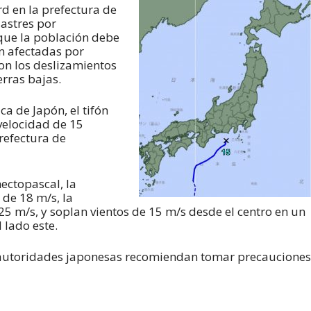
rd en la prefectura de
sastres por
que la población debe
n afectadas por
con los deslizamientos
erras bajas.
a de Japón, el tifón
velocidad de 15
refectura de
ectopascal, la
 de 18 m/s, la
5 m/s, y soplan vientos de 15 m/s desde el centro en un
 lado este.
as autoridades japonesas recomiendan tomar precauciones