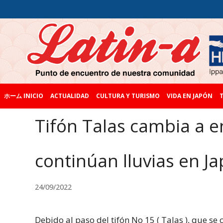
ホーム INICIO
ACTUALIDAD
CULTURA Y TURISMO
VIDA EN JAPÓN
T
Tifón Talas cambia a en
continúan lluvias en J
24/09/2022
Debido al paso del tifón No 15 ( Talas ), que se c