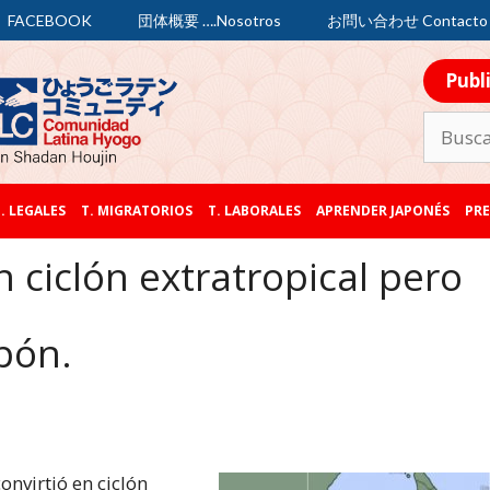
FACEBOOK
団体概要 ….Nosotros
お問い合わせ Contacto
Publ
. LEGALES
T. MIGRATORIOS
T. LABORALES
APRENDER JAPONÉS
PRE
 ciclón extratropical pero
apón.
onvirtió en ciclón