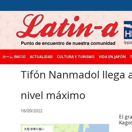
ホーム INICIO
ACTUALIDAD
CULTURA Y TURISMO
VIDA EN JAPÓN
T
Tifón Nanmadol llega 
nivel máximo
18/09/2022
El gr
Kagos