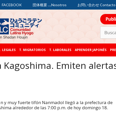
FACEBOOK
団体概要 ….Nosotros
お問い合わせ Contacto
Publ
. LEGALES
T. MIGRATORIOS
T. LABORALES
APRENDER JAPONÉS
PRE
a Kagoshima. Emiten alerta
an y muy fuerte tifón Nanmadol llegó a la prefectura de
hima alrededor de las 7:00 p.m. de hoy domingo 18.