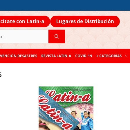
icítate con Latin-a
Lugares de Distribución
VENCIÓN DESASTRES
REVISTA LATIN-A
COVID-19
+ CATEGORÍAS
s