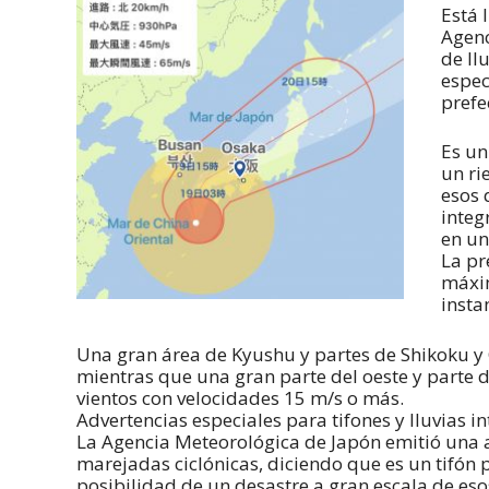
Está 
Agenc
de ll
espec
prefe
Es un
un ri
esos 
integ
en un
La pr
máxim
insta
Una gran área de Kyushu y partes de Shikoku y
mientras que una gran parte del oeste y parte d
vientos con velocidades 15 m/s o más.
Advertencias especiales para tifones y lluvias 
La Agencia Meteorológica de Japón emitió una a
marejadas ciclónicas, diciendo que es un tifón p
posibilidad de un desastre a gran escala de es