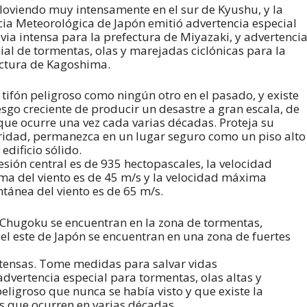
lloviendo muy intensamente en el sur de Kyushu, y la
ia Meteorológica de Japón emitió advertencia especial
uvia intensa para la prefectura de Miyazaki, y advertenci
ial de tormentas, olas y marejadas ciclónicas para la
ctura de Kagoshima.
 tifón peligroso como ningún otro en el pasado, y existe
esgo creciente de producir un desastre a gran escala, de
que ocurre una vez cada varias décadas. Proteja su
ridad, permanezca en un lugar seguro como un piso alto
 edificio sólido.
esión central es de 935 hectopascales, la velocidad
a del viento es de 45 m/s y la velocidad máxima
ntánea del viento es de 65 m/s.
 Chugoku se encuentran en la zona de tormentas,
el este de Japón se encuentran en una zona de fuertes
intensas. Tome medidas para salvar vidas
dvertencia especial para tormentas, olas altas y
eligroso que nunca se había visto y que existe la
os que ocurren en varias décadas.