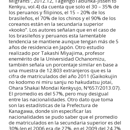
Migrants”, 2012.12, TagengoTabunka-Jissen to
Kenkyu, vol.4) da cuenta que solo el 30 – 35% de
los peruanos y filipinos, el 15 – 20% de los
brasileños, el 70% de los chinos y el 90% de los
coreanos están en la secundaria superior
«kooko”. Los autores señalan que en el caso de
los brasileños y peruanos esta lamentable
tendencia se mantiene aunque tengan más de 5
años de residencia en Japón. Otro estudio
realizado por Takashi Miyajima, profesor
enemérito de la Universidad Ochanomizu,
también señala un porcentaje similar en base a
una muestra de 12.803 extranjeros que es la
cifra de matriculados del año 2011 (Gaikokujin
no kodomo ni miru sanju no hakudatsu jotai,
Ohara Shakai Mondai Kenkyujo, Nº657/2013.07).
El promedio es del 57%, pero muy desigual
entre las nacionalidades. Otro dato que toma
son las estadísticas de la Prefectura de
Kanagawa, donde sin especificar las
nacionalidades se pudo saber que el promedio
de matriculados en la secundaria superior es del
30% (en el 2006 era de 27%, en el 2009 del 24.7%