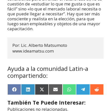
cuestión de «estudiar lo que me gusta o que es
fácil” sino «lo que el mercado laboral necesita o
que puede llegar a necesitar”. Hay que ser más
consciente y realista en la elección, para que
luego sean empleables y objetos de una mayor
capacitación.
Por: Lic. Alberto Matsumoto

www.ideamatsu.com
Ayuda a la comunidad Latin-a
compartiendo:
F
L
X
E
W
T
R
a
i
(
m
h
e
e
c
n
T
a
a
l
d
También Te Puede Interesar:
e
k
w
i
t
e
d
b
e
i
l
s
g
i
Publicaciones no relacionadas.