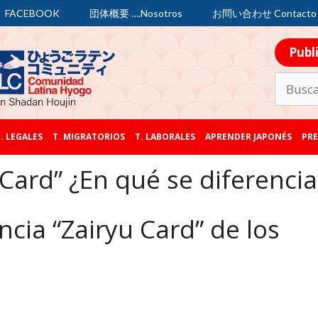
FACEBOOK
団体概要 ….Nosotros
お問い合わせ Contacto
Publ
. LEGALES
T. MIGRATORIOS
T. LABORALES
APRENDER JAPONÉS
PRE
 Card” ¿En qué se diferencia
ncia “Zairyu Card” de los