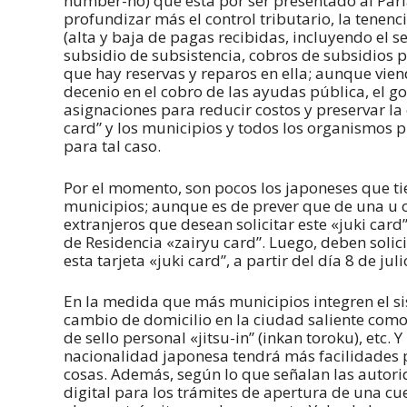
number-ho) que está por ser presentado al Parl
profundizar más el control tributario, la tenenc
(alta y baja de pagas recibidas, incluyendo el 
subsidio de subsistencia, cobros de subsidios p
que hay reservas y reparos en ella; aunque vien
decenio en el cobro de las ayudas pública, el go
asignaciones para reducir costos y preservar la
card” y los municipios y todos los organismos 
para tal caso.
Por el momento, son pocos los japoneses que ti
municipios; aunque es de prever que de una u o
extranjeros que desean solicitar este «juki card
de Residencia «zairyu card”. Luego, deben solic
esta tarjeta «juki card”, a partir del día 8 de jul
En la medida que más municipios integren el sis
cambio de domicilio en la ciudad saliente como 
de sello personal «jitsu-in” (inkan toroku), etc.
nacionalidad japonesa tendrá más facilidades p
cosas. Además, según lo que señalan las autori
digital para los trámites de apertura de una cu