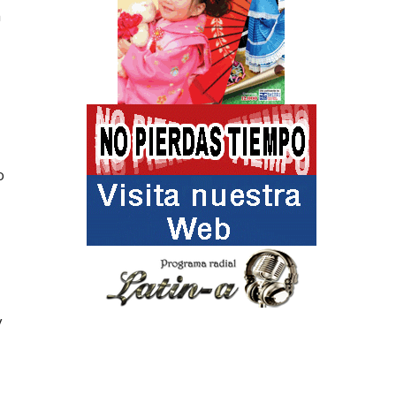
n
o
y