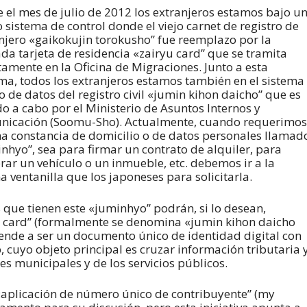
 el mes de julio de 2012 los extranjeros estamos bajo u
 sistema de control donde el viejo carnet de registro de
njero «gaikokujin torokusho” fue reemplazo por la
da tarjeta de residencia «zairyu card” que se tramita
tamente en la Oficina de Migraciones. Junto a esta
ma, todos los extranjeros estamos también en el sistema
o de datos del registro civil «jumin kihon daicho” que es
do a cabo por el Ministerio de Asuntos Internos y
icación (Soomu-Sho). Actualmente, cuando requerimos
a constancia de domicilio o de datos personales llamad
nhyo”, sea para firmar un contrato de alquiler, para
ar un vehículo o un inmueble, etc. debemos ir a la
 ventanilla que los japoneses para solicitarla.
os que tienen este «juminhyo” podrán, si lo desean,
uki card” (formalmente se denomina «jumin kihon daicho
 tiende a ser un documento único de identidad digital con
p, cuyo objeto principal es cruzar información tributaria 
tes municipales y de los servicios públicos.
 «aplicación de número único de contribuyente” (my