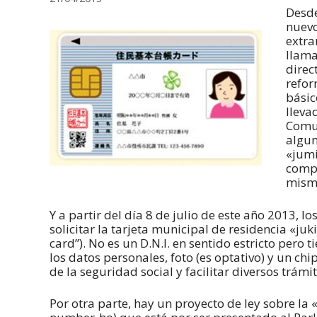
Desde
nuevo
extra
llama
direc
refor
básic
lleva
Comun
algun
«jumi
compr
misma
Y a partir del día 8 de julio de este año 2013, l
solicitar la tarjeta municipal de residencia «j
card”). No es un D.N.I. en sentido estricto pero
los datos personales, foto (es optativo) y un chi
de la seguridad social y facilitar diversos trámi
Por otra parte, hay un proyecto de ley sobre la