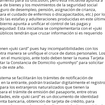
amento para su discusión, pero esta iniciativa apunta a
ia de bienes y los movimientos de la seguridad social
seguro de desempleo, pensión, asignación de crianza,
ara el cuidado de enfermos o discapacitados, etc.) por lo
do las estafas y adulteraciones producidas en este últim
bierno apunta a unificar el control de las pagas y
 equidad. Esta iniciativa se complementaría con el «juki
públicos tendrán que cruzar información si es requerido
enen «juki card” pues hay incompatibilidades con los
tra manera se unifique el cruce de datos personales. Lo
” en el municipio, ante todo deben tener la nueva Tarjeta
itar la Constancia de Domicilio «juminhyo” para solicitar
io de este año.
tema se facilitarán los trámites de notificación de
en la entrante, podrán trasladar digitalmente el registr
 Y para los extranjeros naturalizados que tienen la
ara el trámite de emisión del pasaporte, entre otras
dades, este «juki card” es un documento de identidad
enta bancaria, obtención de tarjeta de crédito, para