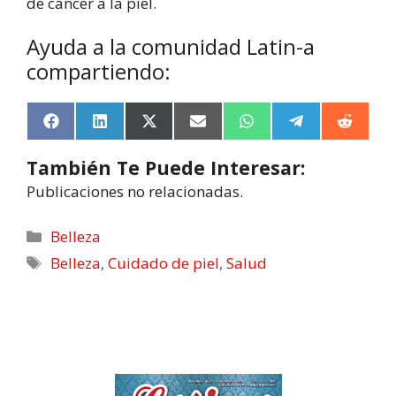
de cáncer a la piel.
Ayuda a la comunidad Latin-a
compartiendo:
F
L
X
E
W
T
R
a
i
(
m
h
e
e
c
n
T
a
a
l
d
También Te Puede Interesar:
e
k
w
i
t
e
d
b
e
i
l
s
g
i
Publicaciones no relacionadas.
o
d
t
A
r
t
o
I
t
p
a
k
n
e
p
m
Belleza
r
Belleza
,
Cuidado de piel
,
Salud
)