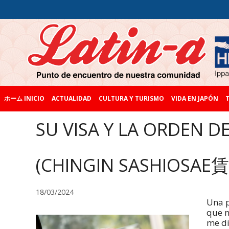
ホーム INICIO
ACTUALIDAD
CULTURA Y TURISMO
VIDA EN JAPÓN
T
SU VISA Y LA ORDEN 
(CHINGIN SASHIOSA
18/03/2024
Una p
que n
me di