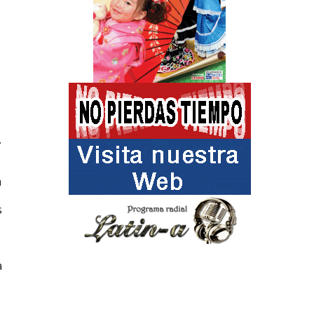
.
a
s
a