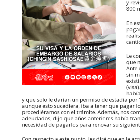
y rev
800 m
En es
pagar
reali
canti
Le co
que n
Ante 
sin m
exist
(visa
había
y que solo le darían un permiso de estadía por 1
aunque esto sucediera, iba a tener que pagar 
procediéramos con el trámite. Además, nos com
adeudados, dijo que años anteriores había tram
necesidad de pagarlos para renovar su siguient
Con respecto a este punto, les diré que en la ac