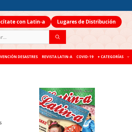
icítate con Latin-a
Lugares de Distribución
VENCIÓN DESASTRES
REVISTA LATIN-A
COVID-19
+ CATEGORÍAS
s