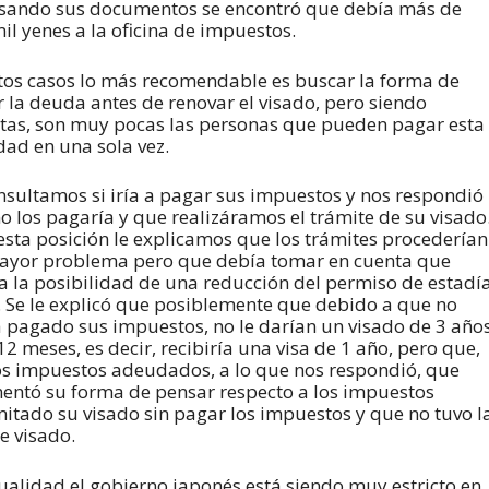
isando sus documentos se encontró que debía más de
il yenes a la oficina de impuestos.
tos casos lo más recomendable es buscar la forma de
 la deuda antes de renovar el visado, pero siendo
stas, son muy pocas las personas que pueden pagar esta
dad en una sola vez.
nsultamos si iría a pagar sus impuestos y nos respondió
o los pagaría y que realizáramos el trámite de su visado
esta posición le explicamos que los trámites procederían
ayor problema pero que debía tomar en cuenta que
ía la posibilidad de una reducción del permiso de estadí
). Se le explicó que posiblemente que debido a que no
 pagado sus impuestos, no le darían un visado de 3 año
2 meses, es decir, recibiría una visa de 1 año, pero que,
los impuestos adeudados, a lo que nos respondió, que
entó su forma de pensar respecto a los impuestos
itado su visado sin pagar los impuestos y que no tuvo l
e visado.
tualidad el gobierno japonés está siendo muy estricto en