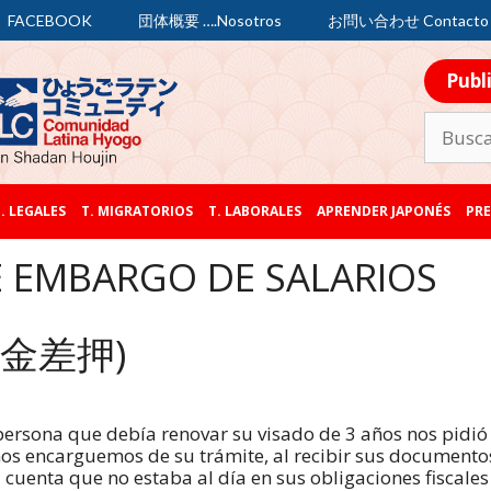
FACEBOOK
団体概要 ….Nosotros
お問い合わせ Contacto
Publ
. LEGALES
T. MIGRATORIOS
T. LABORALES
APRENDER JAPONÉS
PRE
DE EMBARGO DE SALARIOS
E賃金差押)
ersona que debía renovar su visado de 3 años nos pidió
os encarguemos de su trámite, al recibir sus documento
 cuenta que no estaba al día en sus obligaciones fiscales