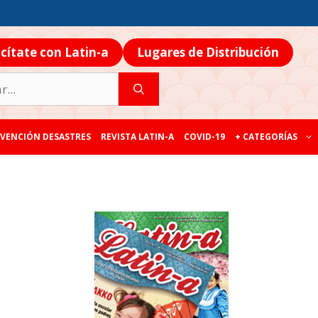
icítate con Latin-a
Lugares de Distribución
VENCIÓN DESASTRES
REVISTA LATIN-A
COVID-19
+ CATEGORÍAS
a