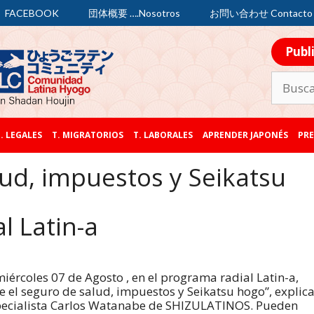
FACEBOOK
団体概要 ….Nosotros
お問い合わせ Contacto
Publ
. LEGALES
T. MIGRATORIOS
T. LABORALES
APRENDER JAPONÉS
PRE
lud, impuestos y Seikatsu
l Latin-a
iércoles 07 de Agosto , en el programa radial Latin-a,
e el seguro de salud, impuestos y Seikatsu hogo”, explic
pecialista Carlos Watanabe de SHIZULATINOS. Pueden