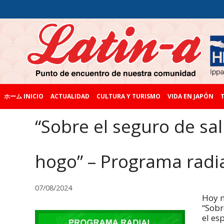
ホーム INICIO
ACTUALIDAD
CULTURA Y TURISMO
VIDA EN JAPÓN
T
“Sobre el seguro de sa
hogo” – Programa radia
07/08/2024
Hoy m
“Sobr
el es