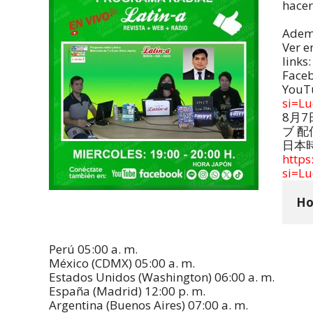
hacer
Ademá
Ver e
links:
Face
YouT
si=L
8月
ブ 
日本
http
si=L
Ho
Perú 05:00 a. m.
México (CDMX) 05:00 a. m.
Estados Unidos (Washington) 06:00 a. m.
España (Madrid) 12:00 p. m.
Argentina (Buenos Aires) 07:00 a. m.