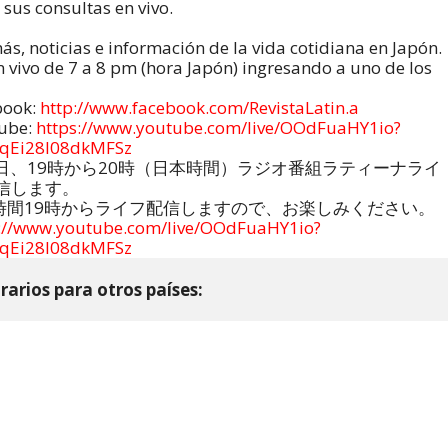
 sus consultas en vivo.
s, noticias e información de la vida cotidiana en Japón.
n vivo de 7 a 8 pm (hora Japón) ingresando a uno de los
book:
http://www.facebook.com/RevistaLatin.a
ube:
https://www.youtube.com/live/OOdFuaHY1io?
uqEi28I08dkMFSz
7日、19時から20時（日本時間）ラジオ番組ラティーナライ
配信します。
時間19時からライフ配信しますので、お楽しみください。
s://www.youtube.com/live/OOdFuaHY1io?
uqEi28I08dkMFSz
rarios para otros países: