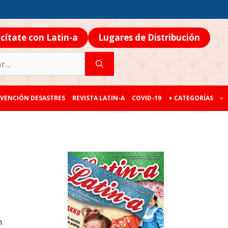
icítate con Latin-a
Lugares de Distribución
VENCIÓN DESASTRES
REVISTA LATIN-A
COVID-19
+ CATEGORÍAS
n