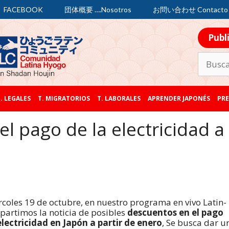
FACEBOOK
団体概要 ….Nosotros
お問い合わせ Contacto
Publ
. LEGALES
T. MIGRATORIOS
T. LABORALES
APRENDER JAPONÉS
PRE
l pago de la electricidad a
rcoles 19 de octubre, en nuestro programa en vivo Latin-
artimos la noticia de posibles
descuentos en el pago
electricidad en Japón a partir de enero
, Se busca dar u