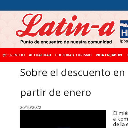
ホーム INICIO
ACTUALIDAD
CULTURA Y TURISMO
VIDA EN JAPÓN
T
Sobre el descuento en e
partir de enero
26/10/2022
El mié
a comp
de la 