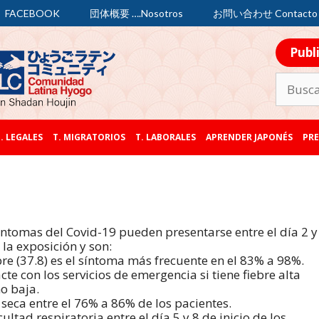
FACEBOOK
団体概要 ….Nosotros
お問い合わせ Contacto
Publ
. LEGALES
T. MIGRATORIOS
T. LABORALES
APRENDER JAPONÉS
PRE
íntomas del Covid-19 pueden presentarse entre el día 2 y
 la exposición y son:
bre (37.8) es el síntoma más frecuente en el 83% a 98%.
cte con los servicios de emergencia si tiene fiebre alta
o baja.
 seca entre el 76% a 86% de los pacientes.
cultad respiratoria entre el día 5 y 8 de inicio de los