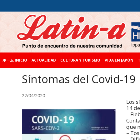
ホーム INICIO
ACTUALIDAD
CULTURA Y TURISMO
VIDA EN JAPÓN
T
Síntomas del Covid-19
22/04/2020
Los s
14 de
– Fie
Conta
que n
– Tos
– Difi