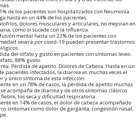
mas.
61% de los pacientes son hospitalizados con Neumonía.
iga hasta en un 44% de los pacientes.
alofríos, dolores musculares y articulares, no mejoran en
ana, como sí sucede con la influenza.
fusión mental hasta un 22% de los pacientes con
medad severa por covid-19 pueden presentar trastornos
lógicos.
dida del olfato y gusto en pacientes con síntomas leves:
lfato, 88% gusto.
rrea. Pérdida de apetito. Dolores de Cabeza. Hasta en un
e pacientes infectados, la diarrea es muchas veces el
r y único síntoma de esta infección.
sente en un 78% de casos, la pérdida de apetito muchas
 se acompaña de diarrea y de otros síntomas clásicos
fiebre, tos seca y dificultad respiratoria.
sente en 14% de casos, el dolor de cabeza acompañado
ros síntomas como dolor de garganta, congestión nasal,
ipe.