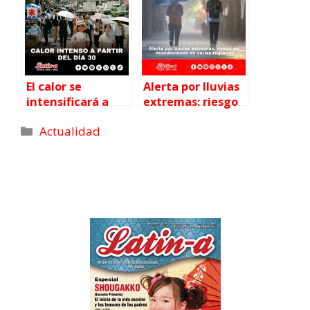
una degustación
de vinos y aceites
de oliva
El calor se
Alerta por lluvias
intensificará a
extremas: riesgo
partir del día 30.
de
Actualidad
Preste atención a
deslizamientos e
la trayectoria de
inundaciones en
los tifones desde
varias regiones de
el 1 de junio en
Japón
adelante.
Pronóstico del
tiempo para las
próximas dos
semanas.