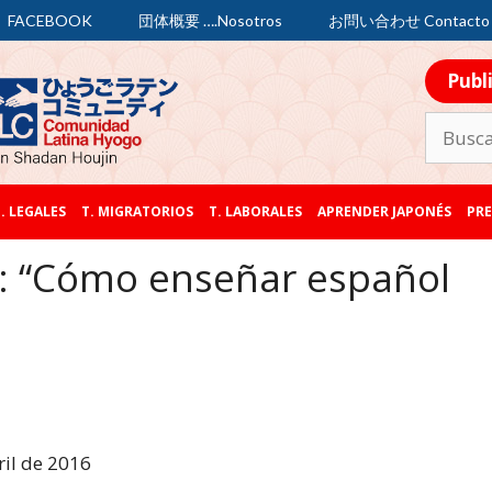
FACEBOOK
団体概要 ….Nosotros
お問い合わせ Contacto
Publ
. LEGALES
T. MIGRATORIOS
T. LABORALES
APRENDER JAPONÉS
PRE
: “Cómo enseñar español
ril de 2016