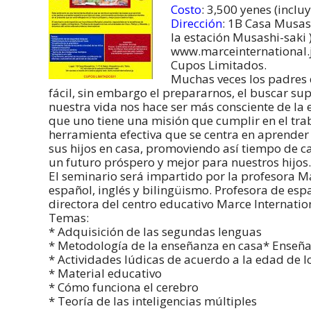
Costo
: 3,500 yenes (inclu
Dirección
: 1B Casa Musas
la estación Musashi-saki 
www.marceinternational.
Cupos Limitados.
Muchas veces los padres 
fácil, sin embargo el prepararnos, el buscar su
nuestra vida nos hace ser más consciente de la
que uno tiene una misión que cumplir en el traba
herramienta efectiva que se centra en aprender 
sus hijos en casa, promoviendo así tiempo de ca
un futuro próspero y mejor para nuestros hijos.
El seminario será impartido por la profesora M
español, inglés y bilingüismo. Profesora de esp
directora del centro educativo Marce Internatio
Temas:
* Adquisición de las segundas lenguas
* Metodología de la enseñanza en casa* Enseña
* Actividades lúdicas de acuerdo a la edad de l
* Material educativo
* Cómo funciona el cerebro
* Teoría de las inteligencias múltiples