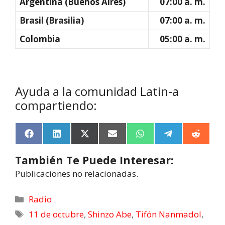
Argentina (Buenos Aires)
07:00 a. m.
Brasil (Brasilia)
07:00 a. m.
Colombia
05:00 a. m.
Ayuda a la comunidad Latin-a
compartiendo:
F
L
X
E
W
T
R
a
i
(
m
h
e
e
c
n
T
a
a
l
d
También Te Puede Interesar:
e
k
w
i
t
e
d
b
e
i
l
s
g
i
Publicaciones no relacionadas.
o
d
t
A
r
t
o
I
t
p
a
k
n
e
p
m
Radio
r
11 de octubre
,
Shinzo Abe
,
Tifón Nanmadol
,
)