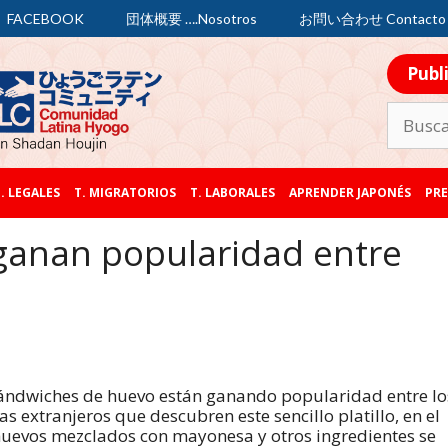
FACEBOOK
団体概要 ….Nosotros
お問い合わせ Contacto
Publ
. LEGALES
T. MIGRATORIOS
T. LABORALES
APRENDER JAPONÉS
PRE
ganan popularidad entre
ándwiches de huevo están ganando popularidad entre lo
tas extranjeros que descubren este sencillo platillo, en el
uevos mezclados con mayonesa y otros ingredientes se