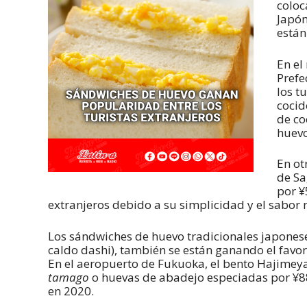
coloc
Japón
están
En el
Prefe
los t
cocid
de co
huev
En ot
de Sa
por ¥
extranjeros debido a su simplicidad y el sabor 
Los sándwiches de huevo tradicionales japones
caldo dashi), también se están ganando el favor 
En el aeropuerto de Fukuoka, el bento Hajime
tamago
o huevas de abadejo especiadas por ¥88
en 2020.