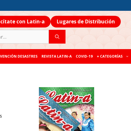
icítate con Latin-a
Lugares de Distribución
VENCIÓN DESASTRES
REVISTA LATIN-A
COVID-19
+ CATEGORÍAS
s