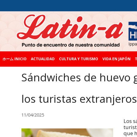
ホーム INICIO
ACTUALIDAD
CULTURA Y TURISMO
VIDA EN JAPÓN
T
Sándwiches de huevo 
los turistas extranjeros
11/04/2025
Los s
turis
que h