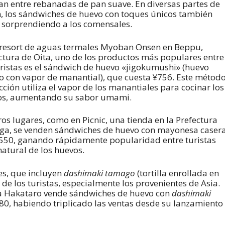
an entre rebanadas de pan suave. En diversas partes de
, los sándwiches de huevo con toques únicos también
 sorprendiendo a los comensales.
 resort de aguas termales Myoban Onsen en Beppu,
ctura de Oita, uno de los productos más populares entre
uristas es el sándwich de huevo «jigokumushi» (huevo
o con vapor de manantial), que cuesta ¥756. Este métod
cción utiliza el vapor de los manantiales para cocinar los
os, aumentando su sabor umami.
ros lugares, como en Picnic, una tienda en la Prefectura
ga, se venden sándwiches de huevo con mayonesa caser
550, ganando rápidamente popularidad entre turistas
natural de los huevos.
es, que incluyen
dashimaki tamago
(tortilla enrollada en
de los turistas, especialmente los provenientes de Asia.
ya Hakataro vende sándwiches de huevo con
dashimaki
0, habiendo triplicado las ventas desde su lanzamiento