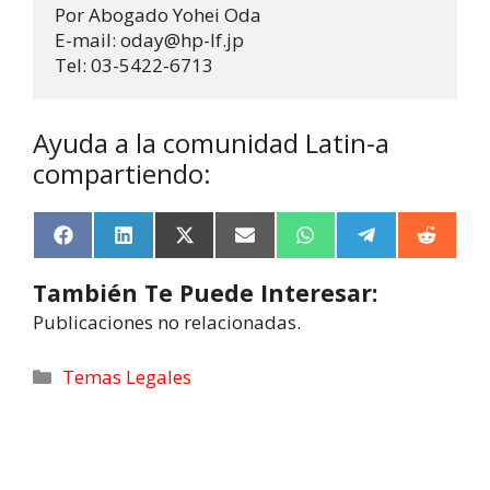
Por Abogado Yohei Oda 

E-mail: oday@hp-lf.jp 

Tel: 03-5422-6713
Ayuda a la comunidad Latin-a
compartiendo:
F
L
X
E
W
T
R
a
i
(
m
h
e
e
c
n
T
a
a
l
d
También Te Puede Interesar:
e
k
w
i
t
e
d
b
e
i
l
s
g
i
Publicaciones no relacionadas.
o
d
t
A
r
t
o
I
t
p
a
k
n
e
p
m
Temas Legales
r
)