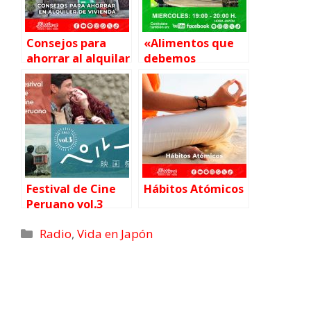
Consejos para
«Alimentos que
ahorrar al alquilar
debemos
una vivienda
consumir en
invierno»,
programa radial
Latin-a
Festival de Cine
Hábitos Atómicos
Peruano vol.3
Radio
,
Vida en Japón