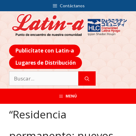
Contáctanos
Publicítate con Latin-a
Lugares de Distribución
MENÚ
“Residencia
permanente: nuevos