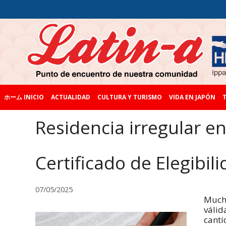
ホーム INICIO
ACTUALIDAD
CULTURA Y TURISMO
VIDA EN JAPÓN
T
Residencia irregular en
Certificado de Elegibil
07/05/2025
Mucho
válid
canti