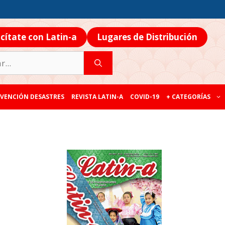
icítate con Latin-a
Lugares de Distribución
VENCIÓN DESASTRES
REVISTA LATIN-A
COVID-19
+ CATEGORÍAS