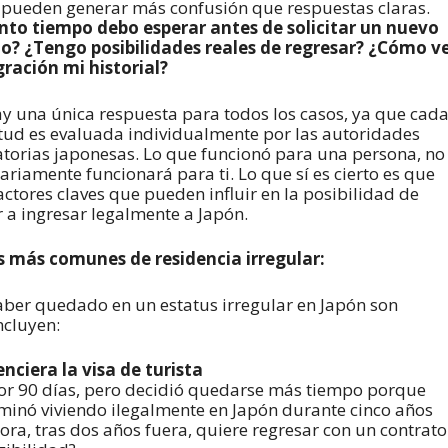
 pueden generar más confusión que respuestas claras.
to tiempo debo esperar antes de solicitar un nuevo
o? ¿Tengo posibilidades reales de regresar? ¿Cómo v
ración mi historial?
y una única respuesta para todos los casos, ya que cad
itud es evaluada individualmente por las autoridades
torias japonesas. Lo que funcionó para una persona, no
ariamente funcionará para ti. Lo que sí es cierto es que
actores claves que pueden influir en la posibilidad de
r a ingresar legalmente a Japón.
 más comunes de residencia irregular:
aber quedado en un estatus irregular en Japón son
ncluyen:
ciera la visa de turista
por 90 días, pero decidió quedarse más tiempo porque
rminó viviendo ilegalmente en Japón durante cinco años
ora, tras dos años fuera, quiere regresar con un contrato