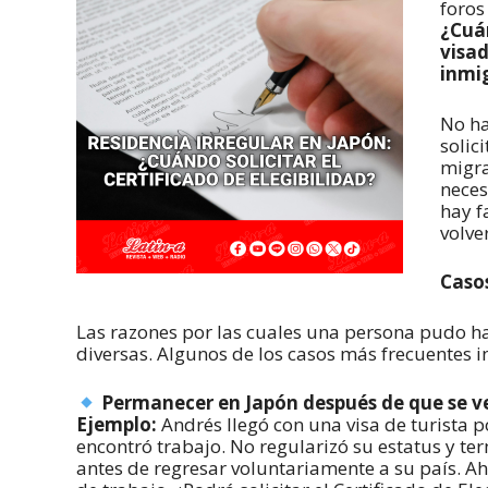
foros
¿Cuán
visad
inmig
No ha
solic
migra
neces
hay f
volve
Casos
Las razones por las cuales una persona pudo h
diversas. Algunos de los casos más frecuentes i
Permanecer en Japón después de que se ven
Ejemplo:
Andrés llegó con una visa de turista 
encontró trabajo. No regularizó su estatus y te
antes de regresar voluntariamente a su país. Ah