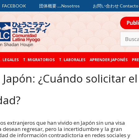
FACEBOOK
団体概要 ….Nosotros
お問い合わせ Contacto
Publ
. LEGALES
T. MIGRATORIOS
T. LABORALES
APRENDER JAPONÉS
PRE
 Japón: ¿Cuándo solicitar el
idad?
s extranjeros que han vivido en Japón sin una visa
a desean regresar, pero la incertidumbre y la gran
dad de información contradictoria en redes sociales y