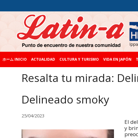
ホーム INICIO
ACTUALIDAD
CULTURA Y TURISMO
VIDA EN JAPÓN
T
Resalta tu mirada: De
Delineado smoky
25/04/2023
El de
y bri
preoc