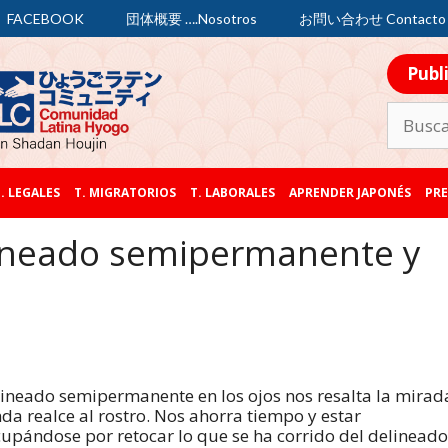
FACEBOOK
団体概要 ….Nosotros
お問い合わせ Contacto
Publ
. LEGALES
T. MIGRATORIOS
T. LABORALES
APRENDER JAPONÉS
PRE
lineado semipermanente y
lineado semipermanente en los ojos nos resalta la mirad
nda realce al rostro. Nos ahorra tiempo y estar
upándose por retocar lo que se ha corrido del delineado