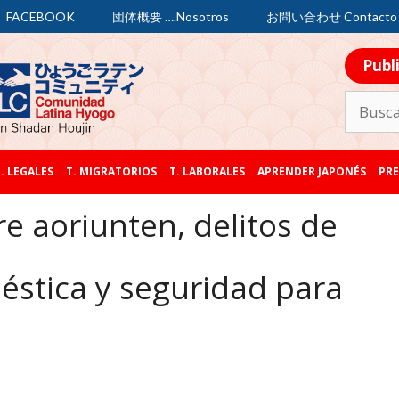
FACEBOOK
団体概要 ….Nosotros
お問い合わせ Contacto
Publ
. LEGALES
T. MIGRATORIOS
T. LABORALES
APRENDER JAPONÉS
PRE
 aoriunten, delitos de
méstica y seguridad para