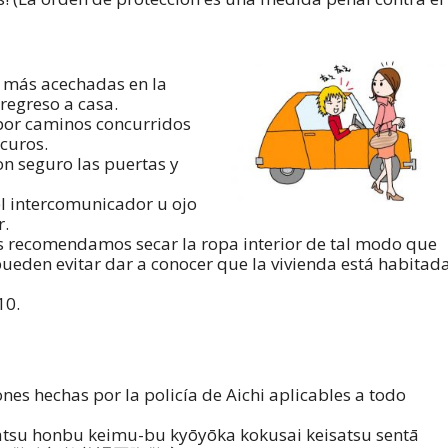
n más acechadas en la
 regreso a casa.
n por caminos concurridos
scuros.
con seguro las puertas y
 el intercomunicador u ojo
r.
les recomendamos secar la ropa interior de tal modo que
 pueden evitar dar a conocer que la vivienda está habitad
10.
es hechas por la policía de Aichi aplicables a todo
satsu honbu keimu-bu kyōyōka kokusai keisatsu sentā