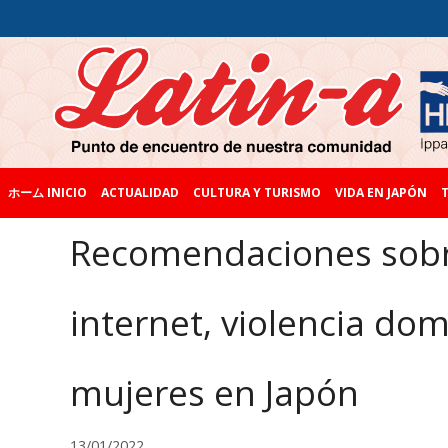
ホーム INICIO
ACTUALIDAD
CULTURA Y TURISMO
VIDA EN JAPÓN
T
Recomendaciones sobre
internet, violencia do
mujeres en Japón
13/01/2022