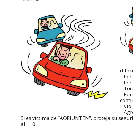
dific
– Per
– Fre
– Toc
– Pon
conti
– Vio
– Agr
Si es víctima de “AORIUNTEN”, proteja su seg
al 110.