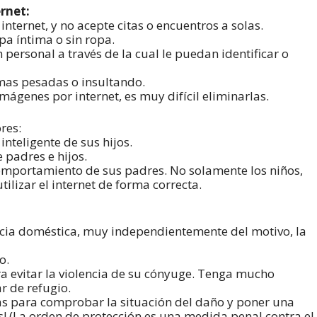
rnet:
nternet, y no acepte citas o encuentros a solas.
pa íntima o sin ropa.
personal a través de la cual le puedan identificar o
mas pesadas o insultando.
ágenes por internet, es muy difícil eliminarlas.
res:
inteligente de sus hijos.
e padres e hijos.
omportamiento de sus padres. No solamente los niños,
ilizar el internet de forma correcta.
ncia doméstica, muy independientemente del motivo, la
o.
a evitar la violencia de su cónyuge. Tenga mucho
r de refugio.
ebas para comprobar la situación del daño y poner una
s! (La orden de protección es una medida penal contra el