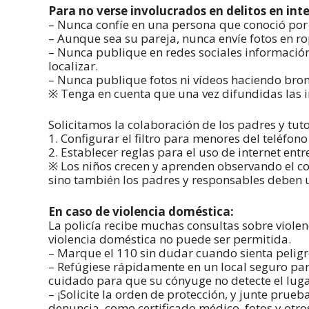
Para no verse involucrados en delitos en inte
– Nunca confíe en una persona que conoció por i
– Aunque sea su pareja, nunca envíe fotos en ro
– Nunca publique en redes sociales información 
localizar.
– Nunca publique fotos ni vídeos haciendo bro
※ Tenga en cuenta que una vez difundidas las im
Solicitamos la colaboración de los padres y tuto
1. Configurar el filtro para menores del teléfono 
2. Establecer reglas para el uso de internet entr
※ Los niños crecen y aprenden observando el c
sino también los padres y responsables deben ut
En caso de violencia doméstica:
La policía recibe muchas consultas sobre viole
violencia doméstica no puede ser permitida.
– Marque el 110 sin dudar cuando sienta peligr
– Refúgiese rápidamente en un local seguro par
cuidado para que su cónyuge no detecte el luga
– ¡Solicite la orden de protección, y junte pru
denuncia, como certificado médico, fotos y otro