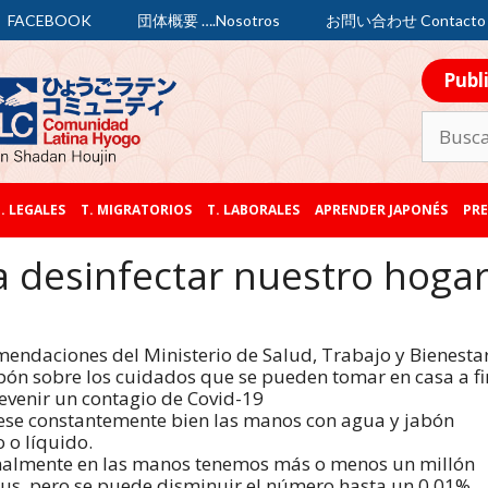
FACEBOOK
団体概要 ….Nosotros
お問い合わせ Contacto
Publ
. LEGALES
T. MIGRATORIOS
T. LABORALES
APRENDER JAPONÉS
PRE
desinfectar nuestro hoga
endaciones del Ministerio de Salud, Trabajo y Bienesta
pón sobre los cuidados que se pueden tomar en casa a fi
evenir un contagio de Covid-19
ese constantemente bien las manos con agua y jabón
o o líquido.
almente en las manos tenemos más o menos un millón
rus, pero se puede disminuir el número hasta un 0,01%