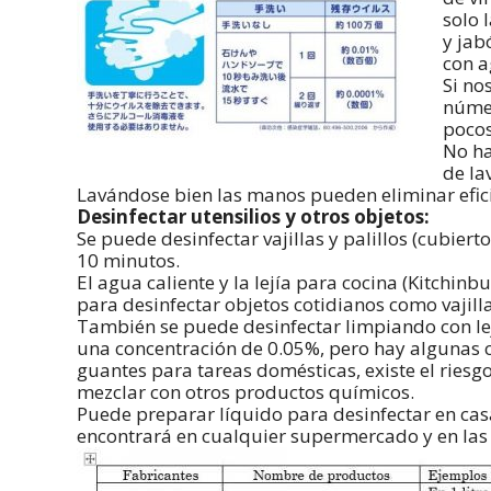
solo 
y jab
con a
Si no
númer
pocos
No ha
de la
Lavándose bien las manos pueden eliminar efici
Desinfectar utensilios y otros objetos:
Se puede desinfectar vajillas y palillos (cubier
10 minutos.
El agua caliente y la lejía para cocina (Kitc
para desinfectar objetos cotidianos como vajill
También se puede desinfectar limpiando con
una concentración de 0.05%, pero hay algunas c
guantes para tareas domésticas, existe el riesgo
mezclar con otros productos químicos.
Puede preparar líquido para desinfectar en cas
encontrará en cualquier supermercado y en las 