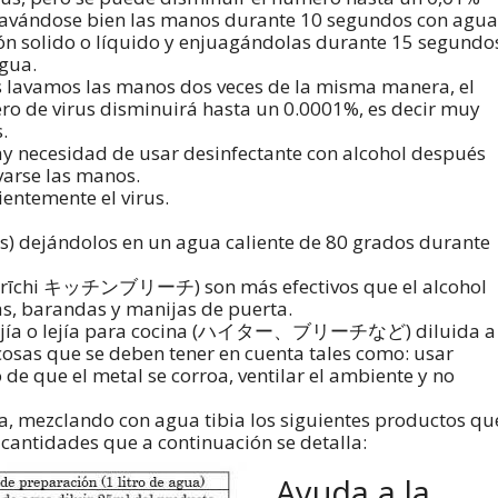
lavándose bien las manos durante 10 segundos con agua
ón solido o líquido y enjuagándolas durante 15 segundo
gua.
s lavamos las manos dos veces de la misma manera, el
o de virus disminuirá hasta un 0.0001%, es decir muy
.
y necesidad de usar desinfectante con alcohol después
varse las manos.
entemente el virus.
tos) dejándolos en un agua caliente de 80 grados durante
hinburīchi キッチンブリーチ) son más efectivos que el alcohol
as, barandas y manijas de puerta.
 lejía o lejía para cocina (ハイター、ブリーチなど) diluida a
osas que se deben tener en cuenta tales como: usar
 de que el metal se corroa, ventilar el ambiente y no
a, mezclando con agua tibia los siguientes productos qu
cantidades que a continuación se detalla:
Ayuda a la