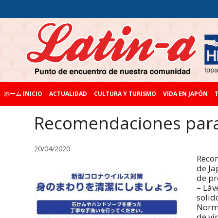
ホーム INICIO
ACTUALIDAD
CULTURA Y TURISMO
VIDA EN JAPÓN
T
Recomendaciones para 
20/04/2020
Recom
de Ja
de pr
– Láv
solid
Norm
de vi