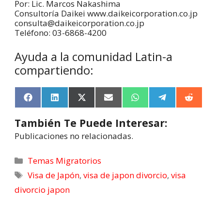
Por: Lic. Marcos Nakashima
Consultoría Daikei www.daikeicorporation.co.jp
consulta@daikeicorporation.co.jp
Teléfono: 03-6868-4200
Ayuda a la comunidad Latin-a
compartiendo:
F
L
X
E
W
T
R
a
i
(
m
h
e
e
c
n
T
a
a
l
d
También Te Puede Interesar:
e
k
w
i
t
e
d
b
e
i
l
s
g
i
Publicaciones no relacionadas.
o
d
t
A
r
t
o
I
t
p
a
k
n
e
p
m
Temas Migratorios
r
Visa de Japón
,
visa de japon divorcio
,
visa
)
divorcio japon