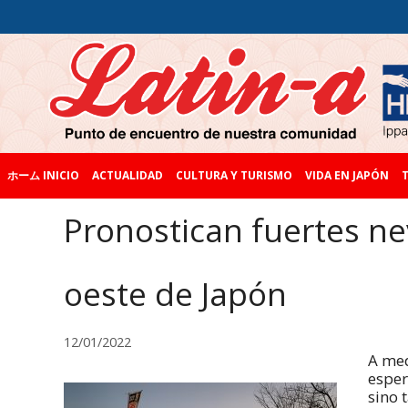
ホーム INICIO
ACTUALIDAD
CULTURA Y TURISMO
VIDA EN JAPÓN
T
Pronostican fuertes ne
oeste de Japón
12/01/2022
A med
esper
sino 