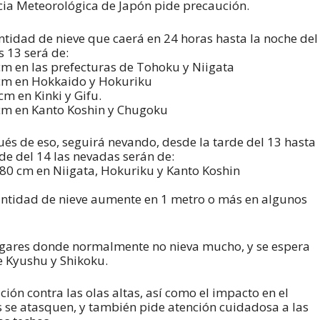
ia Meteorológica de Japón pide precaución.
ntidad de nieve que caerá en 24 horas hasta la noche del
s 13 será de:
m en las prefecturas de Tohoku y Niigata
cm en Hokkaido y Hokuriku
cm en Kinki y Gifu.
m en Kanto Koshin y Chugoku
és de eso, seguirá nevando, desde la tarde del 13 hasta
rde del 14 las nevadas serán de:
80 cm en Niigata, Hokuriku y Kanto Koshin
cantidad de nieve aumente en 1 metro o más en algunos
 lugares donde normalmente no nieva mucho, y se espera
e Kyushu y Shikoku.
ón contra las olas altas, así como el impacto en el
s se atasquen, y también pide atención cuidadosa a las