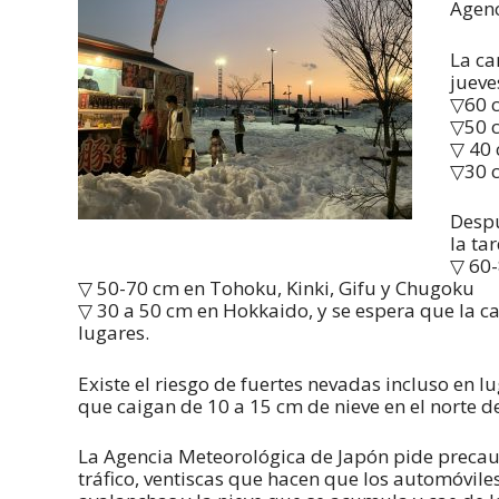
Agenc
La ca
jueve
▽60 c
▽50 
▽ 40 
▽30 c
Despu
la ta
▽ 60-
▽ 50-70 cm en Tohoku, Kinki, Gifu y Chugoku
▽ 30 a 50 cm en Hokkaido, y se espera que la 
lugares.
Existe el riesgo de fuertes nevadas incluso en
que caigan de 10 a 15 cm de nieve en el norte d
La Agencia Meteorológica de Japón pide precauci
tráfico, ventiscas que hacen que los automóvile