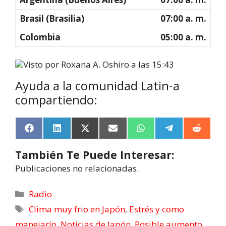
Brasil (Brasilia)
07:00 a. m.
Colombia
05:00 a. m.
Ayuda a la comunidad Latin-a
compartiendo:
F
L
X
E
W
T
R
a
i
(
m
h
e
e
c
n
T
a
a
l
d
También Te Puede Interesar:
e
k
w
i
t
e
d
b
e
i
l
s
g
i
Publicaciones no relacionadas.
o
d
t
A
r
t
o
I
t
p
a
k
n
e
p
m
Radio
r
Clima muy frio en Japón
,
Estrés y como
)
manejarlo
,
Noticias de Japón
,
Posible aumento