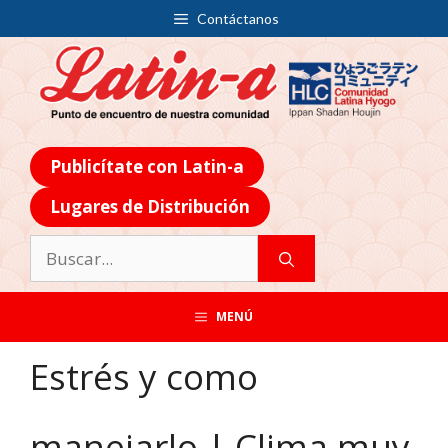
Contáctanos
Publicítate con Latin-a
Lugares de Distribución
MENÚ
Estrés y como
manejarlo | Clima muy