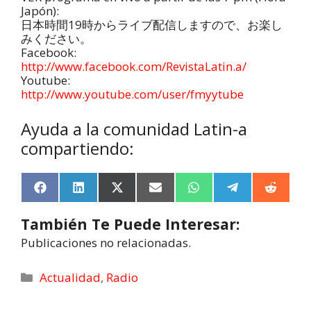
Japón):
日本時間19時からライブ配信しますので、お楽し
みください。
Facebook:
http://www.facebook.com/RevistaLatin.a/
Youtube:
http://www.youtube.com/user/fmyytube
Ayuda a la comunidad Latin-a
compartiendo:
F
L
X
E
W
T
R
a
i
(
m
h
e
e
c
n
T
a
a
l
d
También Te Puede Interesar:
e
k
w
i
t
e
d
b
e
i
l
s
g
i
Publicaciones no relacionadas.
o
d
t
A
r
t
o
I
t
p
a
k
n
e
p
m
Actualidad
,
Radio
r
)