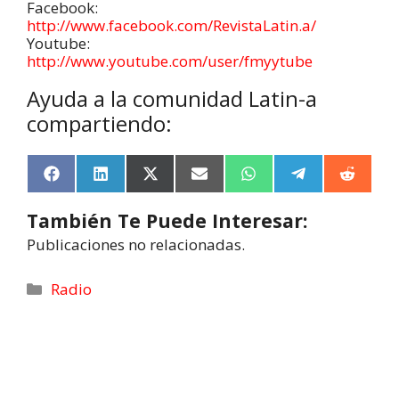
Facebook:
http://www.facebook.com/RevistaLatin.a/
Youtube:
http://www.youtube.com/user/fmyytube
Ayuda a la comunidad Latin-a
compartiendo:
F
L
X
E
W
T
R
a
i
(
m
h
e
e
c
n
T
a
a
l
d
También Te Puede Interesar:
e
k
w
i
t
e
d
b
e
i
l
s
g
i
Publicaciones no relacionadas.
o
d
t
A
r
t
o
I
t
p
a
k
n
e
p
m
Radio
r
)