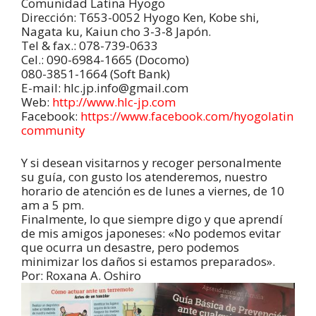
Comunidad Latina Hyogo
Dirección: T653-0052 Hyogo Ken, Kobe shi,
Nagata ku, Kaiun cho 3-3-8 Japón.
Tel & fax.: 078-739-0633
Cel.: 090-6984-1665 (Docomo)
080-3851-1664 (Soft Bank)
E-mail: hlc.jp.info@gmail.com
Web:
http://www.hlc-jp.com
Facebook:
https://www.facebook.com/hyogolatin
community
Y si desean visitarnos y recoger personalmente
su guía, con gusto los atenderemos, nuestro
horario de atención es de lunes a viernes, de 10
am a 5 pm.
Finalmente, lo que siempre digo y que aprendí
de mis amigos japoneses: «No podemos evitar
que ocurra un desastre, pero podemos
minimizar los daños si estamos preparados».
Por: Roxana A. Oshiro