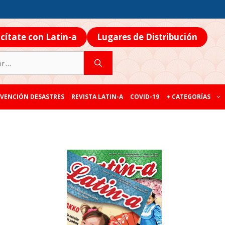
icítate con Latin-a
Lugares de Distribución
VENCIÓN DESASTRES
REVISTA LATIN-A
COVID-19
+ CATEGORÍAS