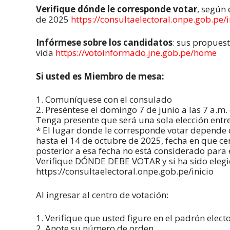
Verifique dónde le corresponde votar
, según 
de 2025
https://consultaelectoral.onpe.gob.pe/i
Infórmese sobre los candidatos
: sus propuest
vida
https://votoinformado.jne.gob.pe/home
Si usted es Miembro de mesa:
1. Comuníquese con el consulado
2. Preséntese el domingo 7 de junio a las 7 a.m.
Tenga presente que será una sola elección entr
* El lugar donde le corresponde votar depende 
hasta el 14 de octubre de 2025, fecha en que ce
posterior a esa fecha no está considerado para 
Verifique DÓNDE DEBE VOTAR y si ha sido eleg
https://consultaelectoral.onpe.gob.pe/inicio
Al ingresar al centro de votación:
1. Verifique que usted figure en el padrón electo
2. Anote su número de orden