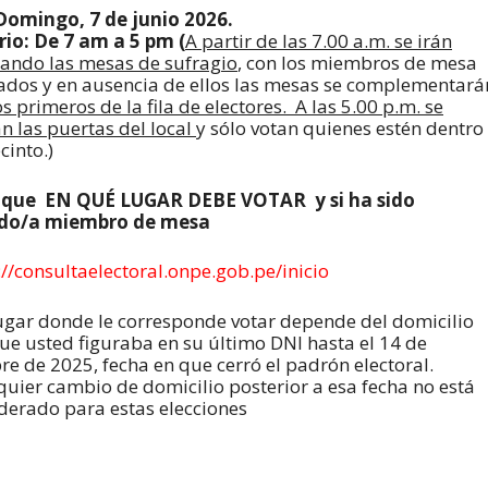
Domingo, 7 de junio 2026.
io: De 7 am a 5 pm (
A partir de las 7.00 a.m. se irán
lando las mesas de sufragio
, con los miembros de mesa
ados y en ausencia de ellos las mesas se complementará
os primeros de la fila de electores.
A las 5.00 p.m. se
an las puertas del local
y sólo votan quienes estén dentro
cinto.)
fique EN QUÉ LUGAR
DEBE VOTAR
y si ha sido
ido/a miembro de mesa
://consultaelectoral.onpe.gob.pe/inicio
lugar donde le corresponde votar depende del domicilio
ue usted figuraba en su último DNI hasta el 14 de
re de 2025, fecha en que cerró el padrón electoral.
uier cambio de domicilio posterior a esa fecha no está
derado para estas elecciones