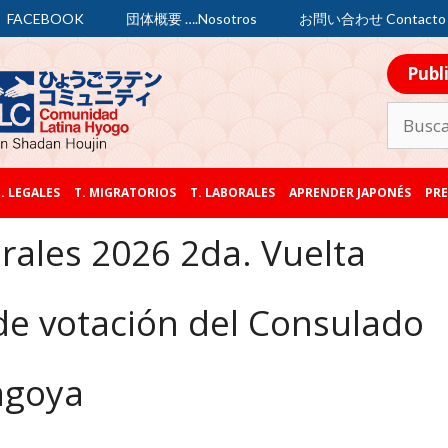
FACEBOOK
団体概要 ….Nosotros
お問い合わせ Contacto
Publ
. LEGALES
T. MIGRATORIOS
T. LABORALES
APRENDER JAPONÉS
PRE
rales 2026 2da. Vuelta
 de votación del Consulado
agoya