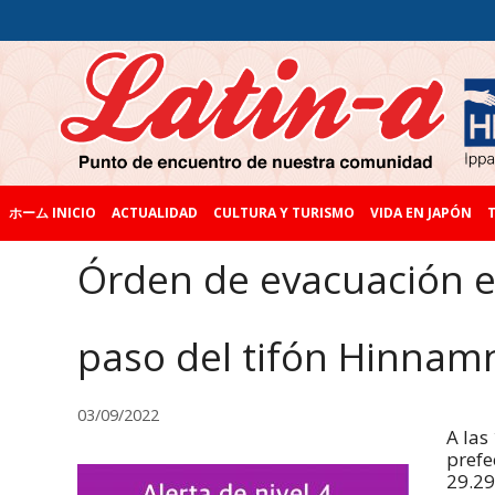
ホーム INICIO
ACTUALIDAD
CULTURA Y TURISMO
VIDA EN JAPÓN
T
Órden de evacuación e
paso del tifón Hinnam
03/09/2022
A las
prefe
29.29