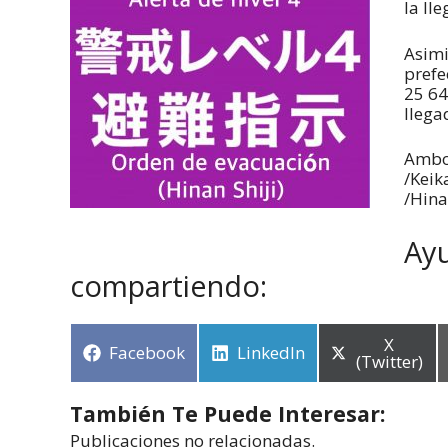
la lle
Asimi
prefe
25 64
llega
Ambo
/Keik
/Hina
Ayu
compartiendo:
X
Facebook
LinkedIn
(Twitter)
También Te Puede Interesar:
Publicaciones no relacionadas.