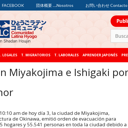
FACEBOOK
団体概要 ….Nosotros
お問い合わせ Contacto
Publ
. LEGALES
T. MIGRATORIOS
T. LABORALES
APRENDER JAPONÉS
PRE
n Miyakojima e Ishigaki po
nor
 10:10 am de hoy día 3, la ciudad de Miyakojima,
ctura de Okinawa, emitió orden de evacuación para
5 hogares y 55.541 personas en toda la ciudad debido a