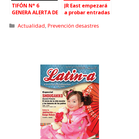
TIFÓN N° 6
JR East empezará
GENERA ALERTA DE
a probar entradas
INUNDACIÓN Y
con
Actualidad
,
Prevención desastres
PROBLEMAS DE
reconocimiento
TRANSPORTE
facial