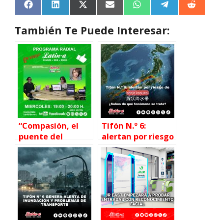
F
L
X
E
W
T
R
a
i
(
m
h
e
e
c
n
T
a
a
l
d
También Te Puede Interesar:
e
k
w
i
t
e
d
b
e
i
l
s
g
i
o
d
t
A
r
t
o
I
t
p
a
k
n
e
p
m
r
)
“Compasión, el
Tifón N.º 6:
puente del
alertan por riesgo
inmigrante”
de “線状降水帯”
senjō kōsuitai en
el sur de Kyushu y
Shikoku