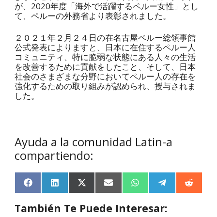
が、2020年度「海外で活躍するペルー女性」とし
て、ペルーの外務省より表彰されました。
２０２１年２月２４日の在名古屋ペルー総領事館
公式発表によりますと、日本に在住するペルー人
コミュニティ、特に脆弱な状態にある人々の生活
を改善するために貢献をしたこと、そして、日本
社会のさまざまな分野においてペルー人の存在を
強化するための取り組みが認められ、授与されま
した。
Ayuda a la comunidad Latin-a
compartiendo:
F
L
X
E
W
T
R
a
i
(
m
h
e
e
c
n
T
a
a
l
d
También Te Puede Interesar:
e
k
w
i
t
e
d