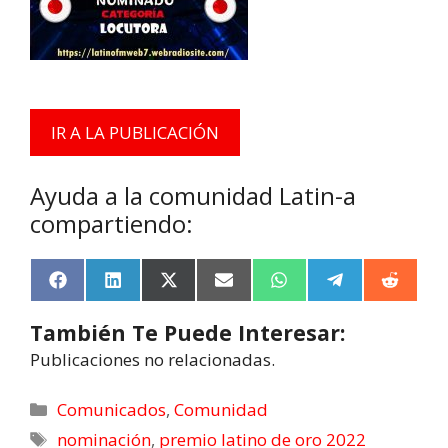
Ayuda a la comunidad Latin-a
compartiendo:
F
L
X
E
W
T
R
a
i
(
m
h
e
e
c
n
T
a
a
l
d
También Te Puede Interesar:
e
k
w
i
t
e
d
b
e
i
l
s
g
i
Publicaciones no relacionadas.
o
d
t
A
r
t
o
I
t
p
a
k
n
e
p
m
Comunicados
,
Comunidad
r
nominación
,
premio latino de oro 2022
)