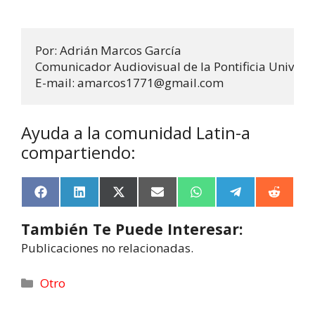
Por: Adrián Marcos García

Comunicador Audiovisual de la Pontificia Universi
E-mail: amarcos1771@gmail.com
Ayuda a la comunidad Latin-a
compartiendo:
F
L
X
E
W
T
R
a
i
(
m
h
e
e
c
n
T
a
a
l
d
También Te Puede Interesar:
e
k
w
i
t
e
d
b
e
i
l
s
g
i
Publicaciones no relacionadas.
o
d
t
A
r
t
o
I
t
p
a
k
n
e
p
m
Otro
r
)