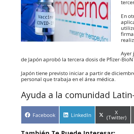
terce
En ot
aplic
utili
firma
reali
Ayer 
de Japón aprobó la tercera dosis de Pfizer-BioN
Japón tiene previsto iniciar a partir de diciembre
personal que trabaja en el área médica.
Ayuda a la comunidad Latin
X
Facebook
LinkedIn
(Twitter)
También Te Puede Interesar: