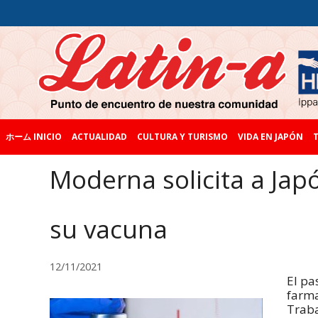
ホーム INICIO
ACTUALIDAD
CULTURA Y TURISMO
VIDA EN JAPÓN
T
Moderna solicita a Jap
su vacuna
12/11/2021
El pa
farma
Traba