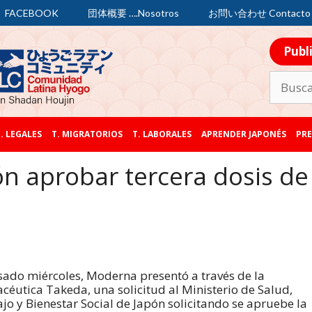
FACEBOOK
団体概要 ….Nosotros
お問い合わせ Contacto
Publ
. LEGALES
T. MIGRATORIOS
T. LABORALES
APRENDER JAPONÉS
PRE
ón aprobar tercera dosis de
sado miércoles, Moderna presentó a través de la
céutica Takeda, una solicitud al Ministerio de Salud,
jo y Bienestar Social de Japón solicitando se apruebe la