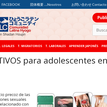
FACEBOOK
団体概要 ….Nosotros
お問い合わせ Contacto
Publ
. LEGALES
T. MIGRATORIOS
T. LABORALES
APRENDER JAPONÉS
PRE
VOS para adolescentes e
icio precoz de las
iones sexuales
relacionado con