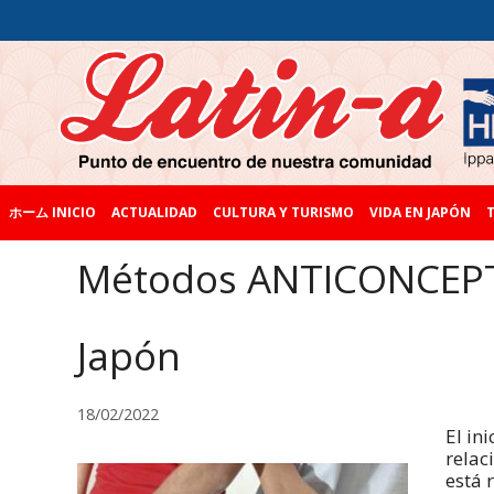
ホーム INICIO
ACTUALIDAD
CULTURA Y TURISMO
VIDA EN JAPÓN
T
Métodos ANTICONCEPTI
Japón
18/02/2022
El in
relac
está 