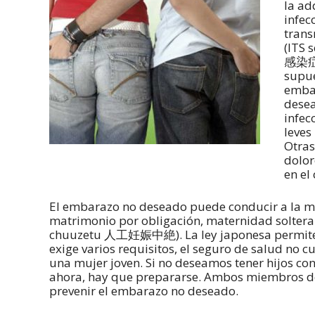
la ad
infec
trans
(ITS 
感染症)
supu
emba
dese
infec
leves
Otras
dolor
en el
El embarazo no deseado puede conducir a la m
matrimonio por obligación, maternidad soltera 
chuuzetu 人工妊娠中絶). La ley japonesa permite
exige varios requisitos, el seguro de salud no c
una mujer joven. Si no deseamos tener hijos con
ahora, hay que prepararse. Ambos miembros de 
prevenir el embarazo no deseado.