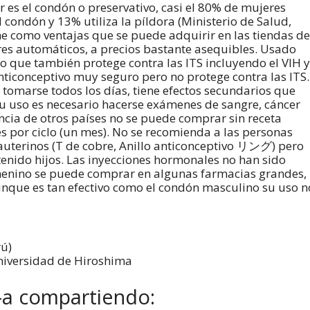
 es el condón o preservativo, casi el 80% de mujeres
l condón y 13% utiliza la píldora (Ministerio de Salud,
ene como ventajas que se puede adquirir en las tiendas de
res automáticos, a precios bastante asequibles. Usado
o que también protege contra las ITS incluyendo el VIH y
anticonceptivo muy seguro pero no protege contra las ITS.
omarse todos los días, tiene efectos secundarios que
su uso es necesario hacerse exámenes de sangre, cáncer
encia de otros países no se puede comprar sin receta
es por ciclo (un mes). No se recomienda a las personas
auterinos (T de cobre, Anillo anticonceptivo リング) pero
tenido hijos. Las inyecciones hormonales no han sido
menino se puede comprar en algunas farmacias grandes,
unque es tan efectivo como el condón masculino su uso n
rú)
Universidad de Hiroshima
-a compartiendo: