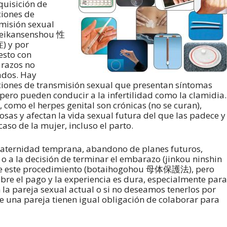
quisición de
ciones de
misión sexual
seikansenshou 性
 y por
esto con
razos no
ados. Hay
ciones de transmisión sexual que presentan síntomas
 pero pueden conducir a la infertilidad como la clamidia.
, como el herpes genital son crónicas (no se curan),
osas y afectan la vida sexual futura del que las padece y
 caso de la mujer, incluso el parto.
aternidad temprana, abandono de planes futuros,
o a la decisión de terminar el embarazo (jinkou ninshin
 este procedimiento (botaihogohou 母体保護法), pero
ubre el pago y la experiencia es dura, especialmente para
 la pareja sexual actual o si no deseamos tenerlos por
una pareja tienen igual obligación de colaborar para