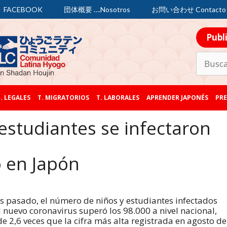
FACEBOOK
団体概要 ….Nosotros
お問い合わせ Contacto
Publ
. LEGALES
T. MIGRATORIOS
T. LABORALES
APRENDER JAPONÉS
PRE
estudiantes se infectaron
 en Japón
s pasado, el número de niños y estudiantes infectados
l nuevo coronavirus superó los 98.000 a nivel nacional,
e 2,6 veces que la cifra más alta registrada en agosto de