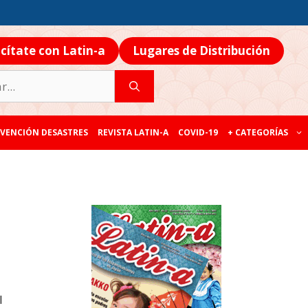
icítate con Latin-a
Lugares de Distribución
VENCIÓN DESASTRES
REVISTA LATIN-A
COVID-19
+ CATEGORÍAS
l