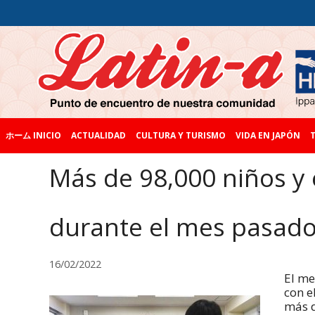
ホーム INICIO
ACTUALIDAD
CULTURA Y TURISMO
VIDA EN JAPÓN
T
Más de 98,000 niños y 
durante el mes pasado
16/02/2022
El me
con e
más d