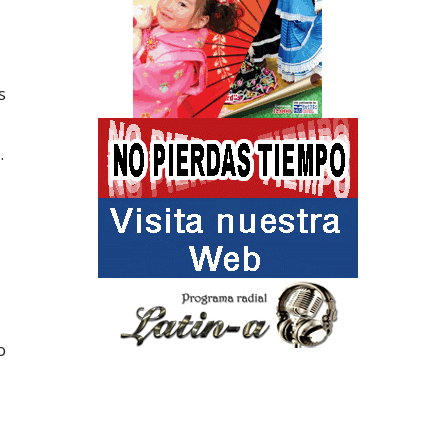
s
.
o