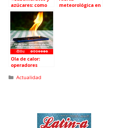
azúcares: como
meteorológica en
consumirlos sin
Kanto: fuertes
caer en los
lluvias y
excesos”, explica
tormentas
la nutriologa
eléctricas hasta
Evelyn Ruiz
mañana, 18
.◆◆Programa
radial Latin-a:◆◆
Ola de calor:
operadores
alertan sobre
Actualidad
riesgos en
smartphones