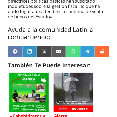
directrices políticas básicas han suscitado
inquietudes sobre la gestión fiscal, lo que ha
dado lugar a una tendencia continua de venta
de bonos del Estado».
Ayuda a la comunidad Latin-a
compartiendo:
F
L
X
E
W
T
R
a
i
(
m
h
e
e
c
n
T
a
a
l
d
También Te Puede Interesar:
e
k
w
i
t
e
d
b
e
i
l
s
g
i
o
d
t
A
r
t
o
I
t
p
a
k
n
e
p
m
r
)
«Cabohidratos y
Alerta