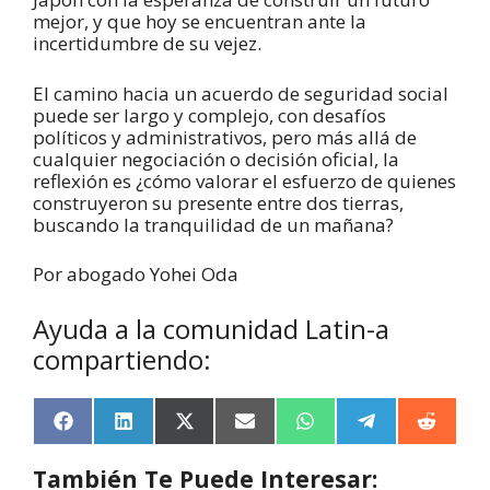
mejor, y que hoy se encuentran ante la
incertidumbre de su vejez.
El camino hacia un acuerdo de seguridad social
puede ser largo y complejo, con desafíos
políticos y administrativos, pero más allá de
cualquier negociación o decisión oficial, la
reflexión es ¿cómo valorar el esfuerzo de quienes
construyeron su presente entre dos tierras,
buscando la tranquilidad de un mañana?
Por abogado Yohei Oda
Ayuda a la comunidad Latin-a
compartiendo:
F
L
X
E
W
T
R
a
i
(
m
h
e
e
c
n
T
a
a
l
d
También Te Puede Interesar:
e
k
w
i
t
e
d