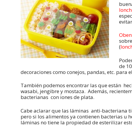
buena
lonch
espec
evita
Oben
sobre
(
lonc
Podem
de 10
decoraciones como conejos, pandas, etc. para el
También podemos encontrar las que están hech
wasabi, jengibre y mostaza. Además, recientem
bacterianas con iones de plata.
Cabe aclarar que las láminas anti-bacteriana ti
pero si los alimentos ya contienen bacterias u
láminas no tiene la propiedad de esterilizar est