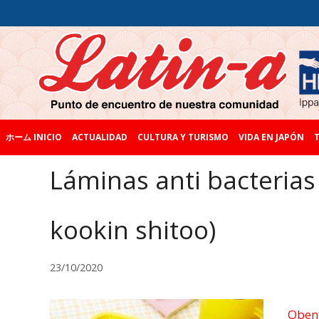
ホーム INICIO
ACTUALIDAD
CULTURA Y TURISMO
VIDA EN JAPÓN
T
Láminas anti bacterias
kookin shitoo)
23/10/2020
Oben