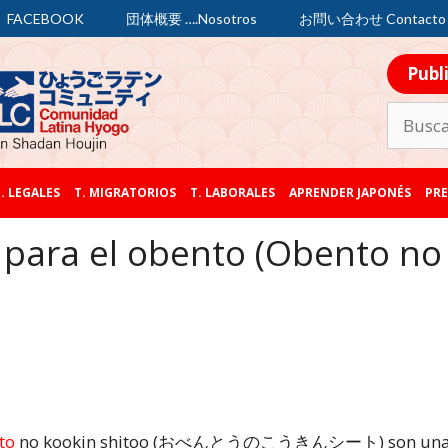
FACEBOOK
団体概要 ….Nosotros
お問い合わせ Contacto
Publ
. LEGALES
T. MIGRATORIOS
T. LABORALES
APRENDER JAPONÉS
PRE
 para el obento (Obento no
to
no kookin shitoo (おべんとうのこうきんシート) son un