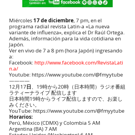
Miércoles
17 de diciembre
, 7 pm, en el
programa radial revista Latin-a «La nueva
variante de influenza», explica el Dr Raúl Ortega.
Además, información para la vida cotidiana en
Japón.
Ver en vivo de 7 a 8 pm (hora Japón) ingresando
a:
Facebook:
http://www.facebook.com/RevistaLati
n.a/
Youtube: https://www.youtube.com/@fmyytube
————
12月17
日
、19時から20時（日本時間）ラジオ番組
ラティーナライブ 配信します
日本時間19時からライフ配信しますので、お楽し
みください。
YouTube: https://www.youtube.com/@fmyytube
Horarios:
Perú, México (CDMX) y Colombia 5 AM
Argentina (BA) 7 AM
Estados Unidos (Washington) 6 AM