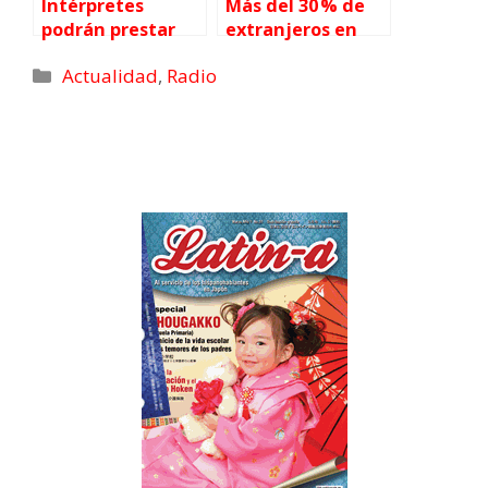
Intérpretes
Más del 30 % de
podrán prestar
extranjeros en
sus servicios por
prefectura
Actualidad
,
Radio
teléfono en
cercana a Tokio
interrogatorios
no sabe dónde
policiales en
evacuar en caso
Japón
de desastre