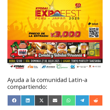
Ayuda a la comunidad Latin-a
compartiendo:
F
L
X
E
W
T
R
a
i
(
m
h
e
e