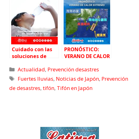
ríos
hospitalizadas
Cuidado con las
PRONÓSTICO:
soluciones de
VERANO DE CALOR
rehidratación
EXTREMO
Actualidad
,
Prevención desastres
oral, La Agencia
de Atención al
Fuertes lluvias
,
Noticias de Japón
,
Prevención
Consumidorde
de desastres
,
tifón
,
Tifón en Japón
Japón.