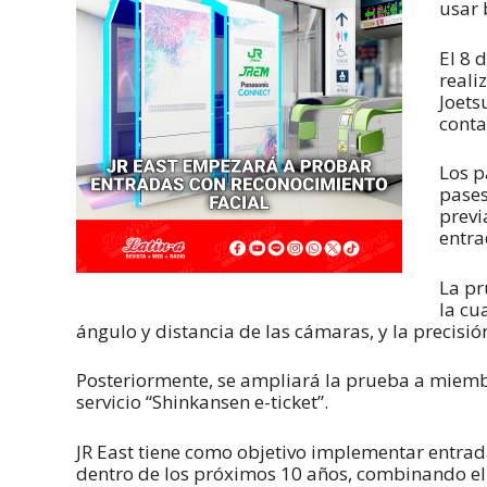
usar 
El 8 
reali
Joets
conta
Los p
pases
previ
entra
La pr
la cu
ángulo y distancia de las cámaras, y la precisió
Posteriormente, se ampliará la prueba a miembr
servicio “Shinkansen e-ticket”.
JR East tiene como objetivo implementar entrada
dentro de los próximos 10 años, combinando el