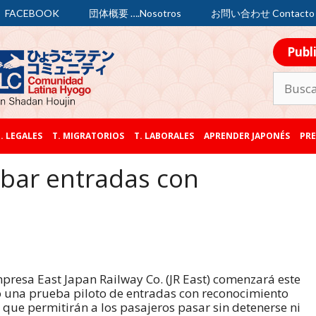
FACEBOOK
団体概要 ….Nosotros
お問い合わせ Contacto
Publ
. LEGALES
T. MIGRATORIOS
T. LABORALES
APRENDER JAPONÉS
PRE
obar entradas con
presa East Japan Railway Co. (JR East) comenzará este
 una prueba piloto de entradas con reconocimiento
l que permitirán a los pasajeros pasar sin detenerse ni