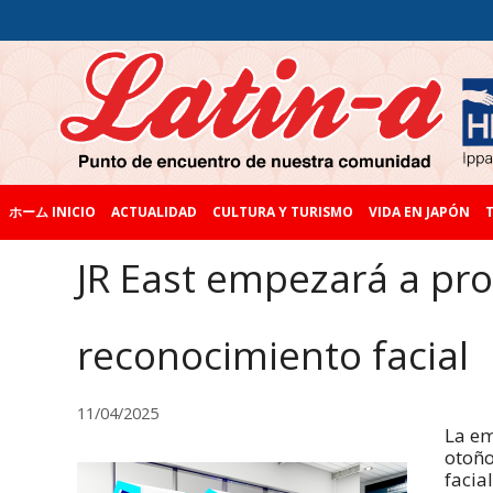
ホーム INICIO
ACTUALIDAD
CULTURA Y TURISMO
VIDA EN JAPÓN
T
JR East empezará a pr
reconocimiento facial
11/04/2025
La em
otoño
facia