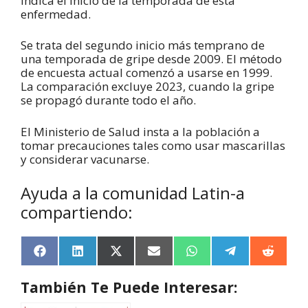
indica el inicio de la temporada de esta
enfermedad.
Se trata del segundo inicio más temprano de
una temporada de gripe desde 2009. El método
de encuesta actual comenzó a usarse en 1999.
La comparación excluye 2023, cuando la gripe
se propagó durante todo el año.
El Ministerio de Salud insta a la población a
tomar precauciones tales como usar mascarillas
y considerar vacunarse.
Ayuda a la comunidad Latin-a
compartiendo:
F
L
X
E
W
T
R
a
i
(
m
h
e
e
c
n
T
a
a
l
d
También Te Puede Interesar:
e
k
w
i
t
e
d
b
e
i
l
s
g
i